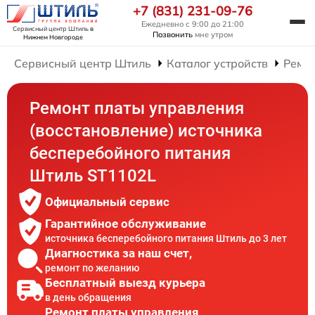
+7 (831) 231-09-76
Ежедневно с 9:00 до 21:00
Сервисный центр Штиль
в
Позвонить
мне утром
Нижнем Новгороде
Сервисный центр Штиль
Каталог устройств
Ремон
Ремонт платы управления
(восстановление) источника
бесперебойного питания
Штиль ST1102L
Официальный сервис
Гарантийное обслуживание
источника бесперебойного питания Штиль до 3 лет
Диагностика за наш счет,
ремонт по желанию
Бесплатный выезд курьера
в день обращения
Ремонт платы управления